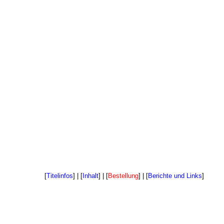
[
Titelinfos
] | [
Inhalt
] | [
Bestellung
] | [
Berichte und Links
]